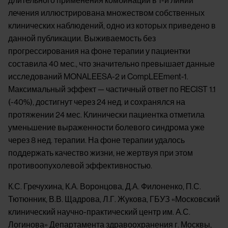
длительного применения комбинации в 1-й линии
лечения иллюстрирована множеством собственных
клинических наблюдений, одно из которых приведено в
данной публикации. Выживаемость без
прогрессирования на фоне терапии у пациентки
составила 40 мес., что значительно превышает данные
исследований MONALEESA-2 и CompLEEment-1.
Максимальный эффект — частичный ответ по RECIST 1.1
(-40%), достигнут через 24 нед. и сохранялся на
протяжении 24 мес. Клинически пациентка отметила
уменьшение выраженности болевого синдрома уже
через 8 нед. терапии. На фоне терапии удалось
поддержать качество жизни, не жертвуя при этом
противоопухолевой эффективностью.
К.С. Гречухина, К.А. Воронцова, Д.А. Филоненко, П.С.
Тютюнник, В.В. Щадрова, Л.Г. Жукова, ГБУЗ «Московский
клинический научно-практический центр им. А.С.
Логинова» Департамента здравоохранения г. Москвы,