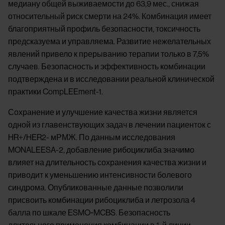
медиану общей выживаемости до 63,9 мес., снижая
относительный риск смерти на 24%. Комбинация имеет
благоприятный профиль безопасности, токсичность
предсказуема и управляема. Развитие нежелательных
явлений привело к прерыванию терапии только в 7,5%
случаев. Безопасность и эффективность комбинации
подтверждена и в исследовании реальной клинической
практики CompLEEment-1.
Сохранение и улучшение качества жизни является
одной из главенствующих задач в лечении пациенток с
HR+/HER2- мРМЖ. По данным исследования
MONALEESA-2, добавление рибоциклиба значимо
влияет на длительность сохранения качества жизни и
приводит к уменьшению интенсивности болевого
синдрома. Опубликованные данные позволили
присвоить комбинации рибоциклиба и летрозола 4
балла по шкале ESMO-MCBS. Безопасность