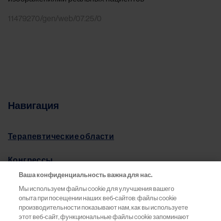
11479270/gen/web/07.25/0
Навигация
Терапевтические области
Конгрессы
Ваша конфиденциальность важна для нас.
Pro.Баланс
Мы используем файлы cookie для улучшения вашего
опыта при посещении наших веб-сайтов: файлы cookie
Информация о препаратах
производительности показывают нам, как вы используете
этот веб-сайт, функциональные файлы cookie запоминают