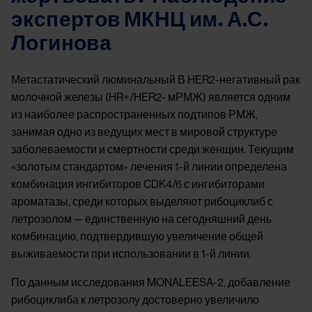
экспертов МКНЦ им. А.С.
Логинова
Метастатический люминальный В HER2-негативный рак
молочной железы (HR+/HER2- мРМЖ) является одним
из наиболее распространенных подтипов РМЖ,
занимая одно из ведущих мест в мировой структуре
заболеваемости и смертности среди женщин. Текущим
«золотым стандартом» лечения 1-й линии определена
комбинация ингибиторов CDK4/6 с ингибиторами
ароматазы, среди которых выделяют рибоциклиб с
летрозолом — единственную на сегодняшний день
комбинацию, подтвердившую увеличение общей
выживаемости при использовании в 1-й линии.
По данным исследования MONALEESA-2, добавление
рибоциклиба к летрозолу достоверно увеличило