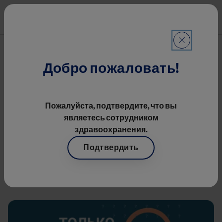
Перейти к основному содерж
Mai
Pro.Баланс
Добро пожаловать!
Image
Пожалуйста, подтвердите, что вы
являетесь сотрудником
здравоохранения.
Pro.Баланс. Помогайте
себе, чтобы помогать
Подтвердить
пациентам
Image