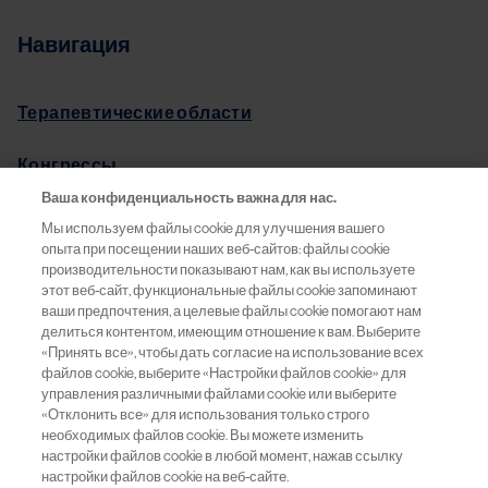
Навигация
Терапевтические области
Конгрессы
Ваша конфиденциальность важна для нас.
Pro.Баланс
Мы используем файлы cookie для улучшения вашего
опыта при посещении наших веб-сайтов: файлы cookie
Информация о препаратах
производительности показывают нам, как вы используете
этот веб-сайт, функциональные файлы cookie запоминают
ваши предпочтения, а целевые файлы cookie помогают нам
Обратная связь
делиться контентом, имеющим отношение к вам. Выберите
«Принять все», чтобы дать согласие на использование всех
файлов cookie, выберите «Настройки файлов cookie» для
управления различными файлами cookie или выберите
«Отклонить все» для использования только строго
ООО «Новартис Фарма»
необходимых файлов cookie. Вы можете изменить
Москва, 125315
настройки файлов cookie в любой момент, нажав ссылку
Россия
настройки файлов cookie на веб-сайте.