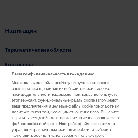
Навигация
Терапевтические области
Конгрессы
Ваша конфиденциальность важна для нас.
Pro.Баланс
Мы используем файлы cookie для улучшения вашего
опыта при посещении наших веб-сайтов: файлы cookie
Информация о препаратах
производительности показывают нам, как вы используете
этот веб-сайт, функциональные файлы cookie запоминают
ваши предпочтения, а целевые файлы cookie помогают нам
Обратная связь
делиться контентом, имеющим отношение к вам. Выберите
«Принять все», чтобы дать согласие на использование всех
файлов cookie, выберите «Настройки файлов cookie» для
управления различными файлами cookie или выберите
«Отклонить все» для использования только строго
ООО «Новартис Фарма»