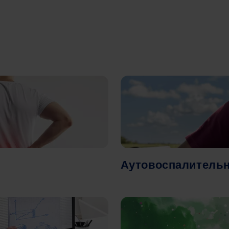
Image
Аутовоспалительн
Image