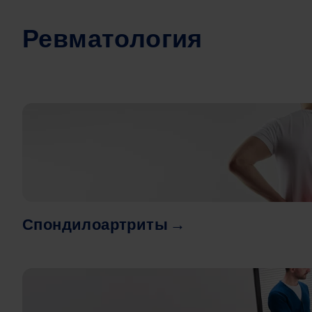
Ревматология
Image
Спондилоартриты →
Image