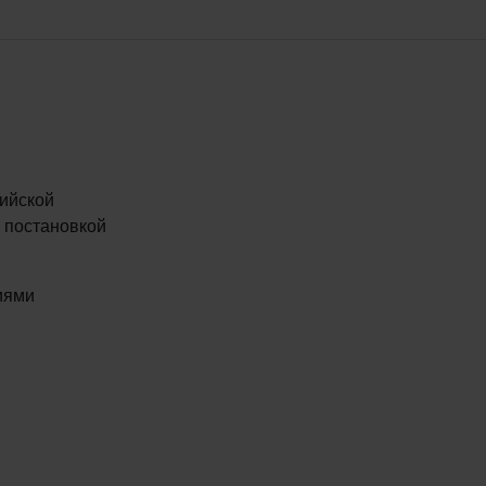
сийской
 постановкой
иями