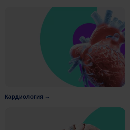
Image
Кардиология →
Image