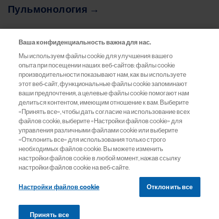
Пульмонология →
Ваша конфиденциальность важна для нас.
Мы используем файлы cookie для улучшения вашего
716572/GenMed/DIG/10.23/0
опыта при посещении наших веб-сайтов: файлы cookie
производительности показывают нам, как вы используете
этот веб-сайт, функциональные файлы cookie запоминают
ваши предпочтения, а целевые файлы cookie помогают нам
делиться контентом, имеющим отношение к вам. Выберите
«Принять все», чтобы дать согласие на использование всех
файлов cookie, выберите «Настройки файлов cookie» для
управления различными файлами cookie или выберите
«Отклонить все» для использования только строго
Сайт предназначен для сотрудников здравоохранения
необходимых файлов cookie. Вы можете изменить
настройки файлов cookie в любой момент, нажав ссылку
Политика конфиденциальности
настройки файлов cookie на веб-сайте.
Информация на сайте предназначена для граждан
Настройки файлов cookie
Отклонить все
Российской Федерации. Не является медицинским
заключением или постановкой диагноза. Обратитесь к
Принять все