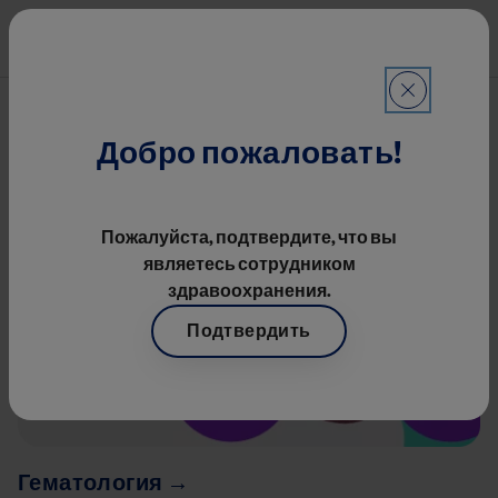
Перейти к основному содерж
Mai
Терапевтические области
Добро пожаловать!
Image
Пожалуйста, подтвердите, что вы
являетесь сотрудником
здравоохранения.
Подтвердить
Гематология →