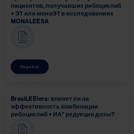
пациентов, получавших рибоциклиб
+ ЭТ или моноЭТ в исследованиях
MONALEESA
Image
Перейти
BrasiLEEiera: влияет ли на
эффективность комбинации
рибоциклиб + ИА* редукция дозы?
Image