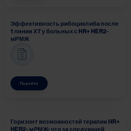
Эффективность рибоциклиба после
1 линии ХТ у больных с HR+ HER2-
мРМЖ
Image
Перейти
Горизонт возможностей терапии HR+
HER2- мРМЖ: что за следующей