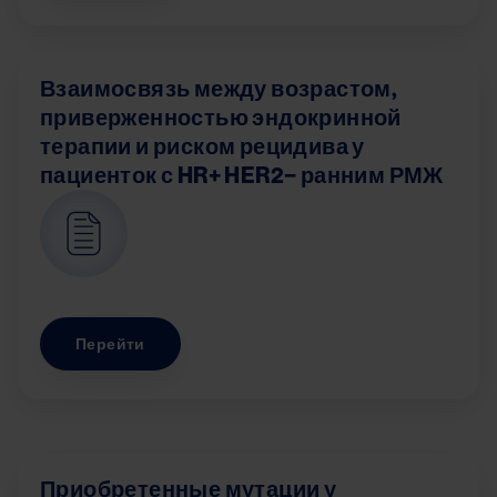
Взаимосвязь между возрастом,
приверженностью эндокринной
терапии и риском рецидива у
пациенток с HR+ HER2− ранним РМЖ
Image
Перейти
Приобретенные мутации у