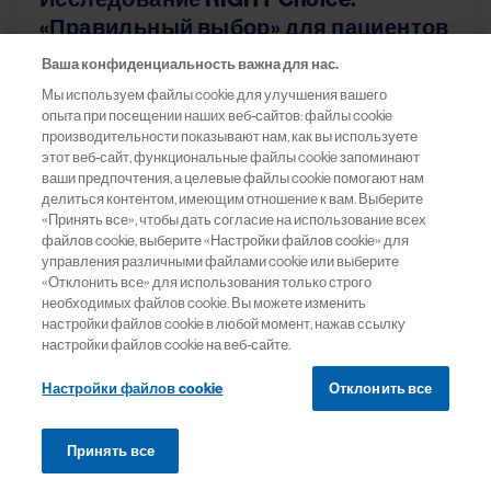
«Правильный выбор» для пациентов
с агрессивным течением
Ваша конфиденциальность важна для нас.
гормонозависимого HER2-
Мы используем файлы cookie для улучшения вашего
негативного распростра
опыта при посещении наших веб-сайтов: файлы cookie
Image
производительности показывают нам, как вы используете
этот веб-сайт, функциональные файлы cookie запоминают
ваши предпочтения, а целевые файлы cookie помогают нам
делиться контентом, имеющим отношение к вам. Выберите
«Принять все», чтобы дать согласие на использование всех
файлов cookie, выберите «Настройки файлов cookie» для
управления различными файлами cookie или выберите
Перейти
«Отклонить все» для использования только строго
необходимых файлов cookie. Вы можете изменить
настройки файлов cookie в любой момент, нажав ссылку
настройки файлов cookie на веб-сайте.
Настройки файлов cookie
Отклонить все
«Земля плоская» или как наши
убеждения из детства влияют на нас
Image
Принять все