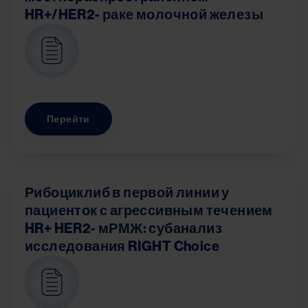
HR+/HER2- раке молочной железы
Image
Перейти
Рибоциклиб в первой линии у
пациенток с агрессивным течением
HR+ HER2- мРМЖ: субанализ
исследования RIGHT Choice
Image