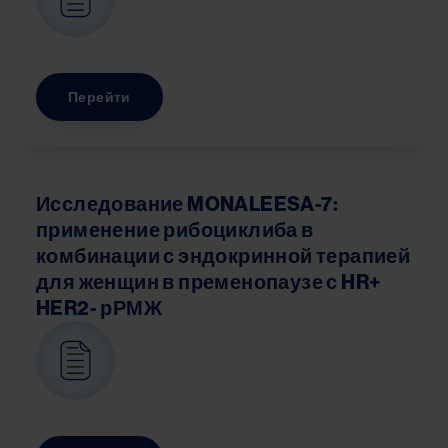
Перейти
Исследование MONALEESA-7:
применение рибоциклиба в
комбинации с эндокринной терапией
для женщин в пременопаузе с HR+
HER2- рРМЖ
Image