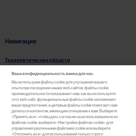
Навигация
Терапевтические области
Ваша конфиденциальность важна для нас.
Конгрессы
Мы используем файлы cookie для улучшения вашего
опыта при посещении наших веб-сайтов: файлы cookie
Pro.Баланс
производительности показывают нам, как вы используете
этот веб-сайт, функциональные файлы cookie запоминают
Информация о препаратах
ваши предпочтения, а целевые файлы cookie помогают нам
делиться контентом, имеющим отношение к вам. Выберите
«Принять все», чтобы дать согласие на использование всех
Обратная связь
файлов cookie, выберите «Настройки файлов cookie» для
управления различными файлами cookie или выберите
«Отклонить все» для использования только строго