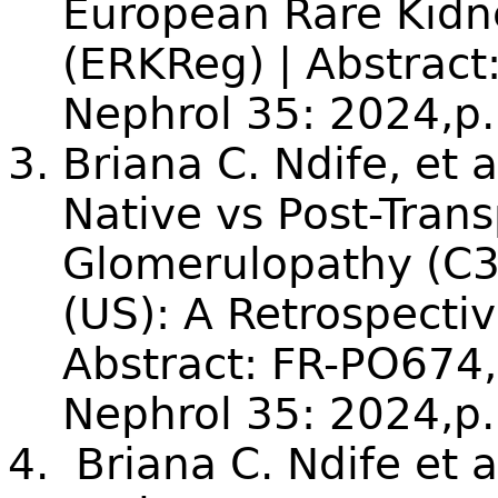
European Rare Kidn
(ERKReg) | Abstract
Nephrol 35: 2024,p
Briana C. Ndife, et a
Native vs Post-Tra
Glomerulopathy (C3G
(US): A Retrospectiv
Abstract: FR-PO674
Nephrol 35: 2024,p
Briana C. Ndife et a