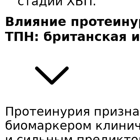
стадии ХБП.
Влияние протеину
ТПН: британская и
Протеинурия призн
биомаркером клинич
и сильным предикто