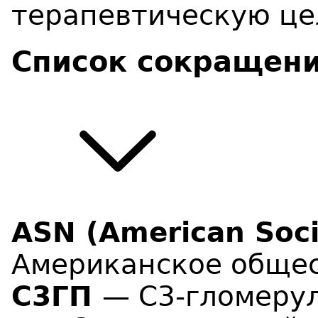
терапевтическую цел
Список сокращен
ASN (American Soci
Американское общес
С3ГП
— C3-гломеру