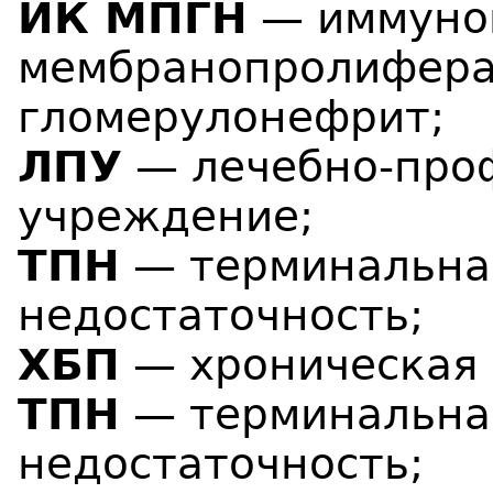
ИК МПГН
— иммуно
мембранопролифер
гломерулонефрит;
ЛПУ
— лечебно-про
учреждение;
ТПН
— терминальна
недостаточность;
ХБП
— хроническая 
ТПН
— терминальна
недостаточность;