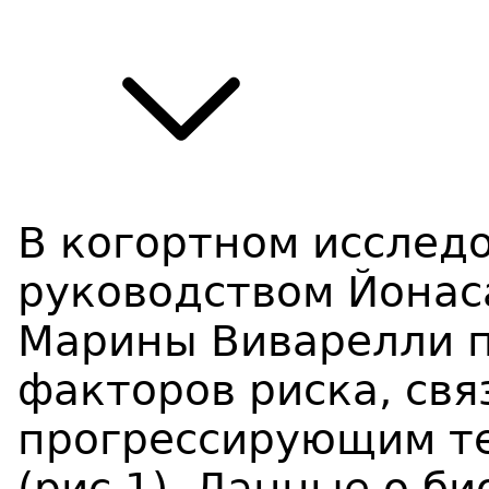
В когортном исслед
руководством Йонас
Марины Виварелли 
факторов риска, свя
прогрессирующим т
(рис.1). Данные о б