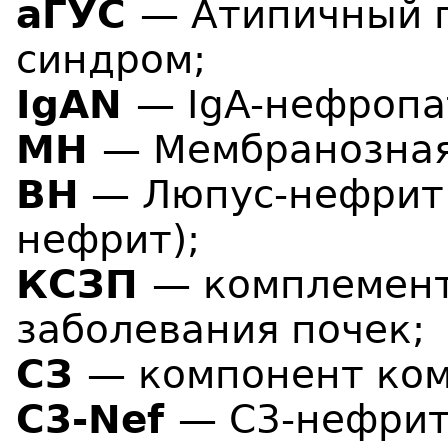
aГУС
— Атипичный 
синдром;
IgAN
— IgA-нефропа
МН
— Мембранозная
ВН
— Люпус-нефрит 
нефрит);
КСЗП
— комплемент
заболевания почек;
СЗ
— компонент ком
С3-Nef
— C3-нефрит