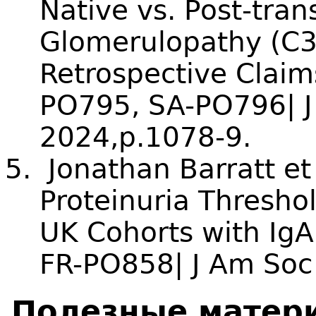
Native vs. Post-tra
Glomerulopathy (C3G
Retrospective Claims
PO795, SA-PO796| J
2024,p.1078-9.
Jonathan Barratt et
Proteinuria Thresh
UK Cohorts with IgA
FR-PO858| J Am Soc
Полезные матер