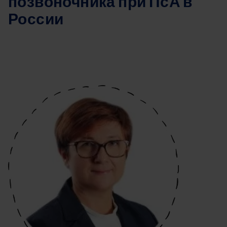
позвоночника при ПсА в
России
Image