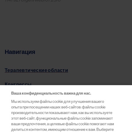
Навигация
Терапевтические области
Конгрессы
Ваша конфиденциальность важна для нас.
Pro.Баланс
Мы используем файлы cookie для улучшения вашего
опыта при посещении наших веб-сайтов: файлы cookie
Информация о препаратах
производительности показывают нам, как вы используете
этот веб-сайт, функциональные файлы cookie запоминают
ваши предпочтения, а целевые файлы cookie помогают нам
Обратная связь
делиться контентом, имеющим отношение к вам. Выберите