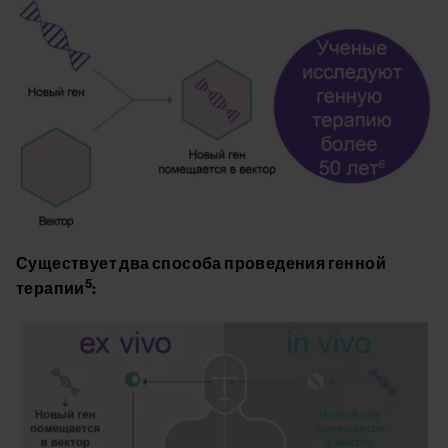
Image
Существует два способа проведения генной
5
терапии
:
Image