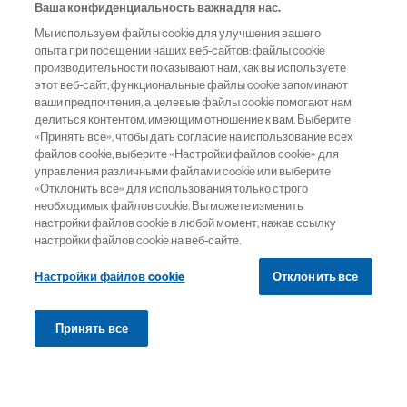
Ваша конфиденциальность важна для нас.
Список литературы
Мы используем файлы cookie для улучшения вашего
опыта при посещении наших веб-сайтов: файлы cookie
производительности показывают нам, как вы используете
этот веб-сайт, функциональные файлы cookie запоминают
11412341/VORNEP/dig/05.25/0
ваши предпочтения, а целевые файлы cookie помогают нам
делиться контентом, имеющим отношение к вам. Выберите
«Принять все», чтобы дать согласие на использование всех
файлов cookie, выберите «Настройки файлов cookie» для
управления различными файлами cookie или выберите
«Отклонить все» для использования только строго
необходимых файлов cookie. Вы можете изменить
Теги
настройки файлов cookie в любой момент, нажав ссылку
настройки файлов cookie на веб-сайте.
Офтальмология
Настройки файлов cookie
Отклонить все
Принять все
Сайт предназначен для сотрудников здравоохранения