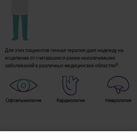
Для этих пациентов генная терапия дает надежду на
исцеление от считавшихся ранее неизлечимыми
8
заболеваний в различных медицинских областях
:
Image