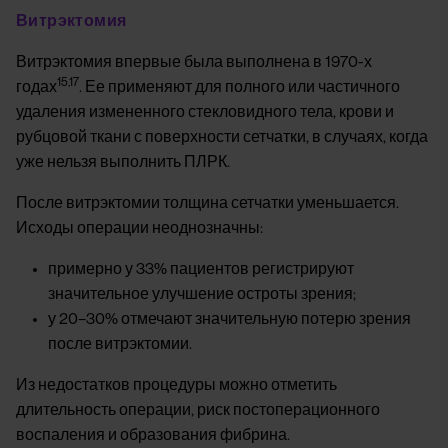
Витрэктомия
Витрэктомия впервые была выполнена в 1970-х
15,17
годах
. Ее применяют для полного или частичного
удаления измененного стекловидного тела, крови и
рубцовой ткани с поверхности сетчатки, в случаях, когда
уже нельзя выполнить ПЛРК.
После витрэктомии толщина сетчатки уменьшается.
Исходы операции неоднозначны:
примерно у 33% пациентов регистрируют
значительное улучшение остроты зрения;
у 20–30% отмечают значительную потерю зрения
после витрэктомии.
Из недостатков процедуры можно отметить
длительность операции, риск постоперационного
воспаления и образования фибрина.