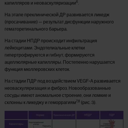
6
капилляров и неоваскуляризации
.
На этапе преклинической ДР развивается ликедж
(просачивание) — результат дисфункции наружного
гематоретинального барьера.
На стадии НПДР происходит инфильтрация
лейкоцитами. Эндотелиальные клетки
гипертрофируются и гибнут, формируются
ацеллюлярные капилляры. Постепенно нарушается
функция мюллеровских клеток.
На стадии ПДР под воздействием VEGF-A развивается
неоваскуляризация и фиброз. Новообразованные
сосуды имеют аномальное строение, они ломкие и
7,8
склонны к ликеджу и геморрагиям
(рис. 3).
Image