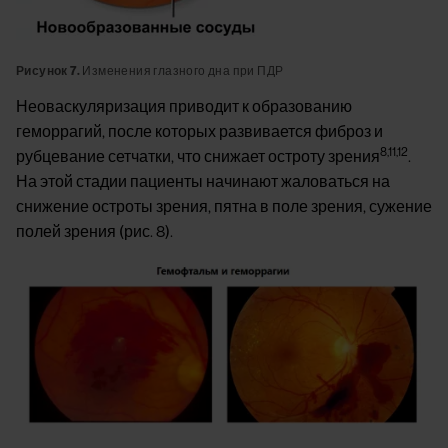
Рисунок 7.
Изменения глазного дна при ПДР
Неоваскуляризация приводит к образованию
геморрагий, после которых развивается фиброз и
8,11,12
рубцевание сетчатки, что снижает остроту зрения
.
На этой стадии пациенты начинают жаловаться на
снижение остроты зрения, пятна в поле зрения, сужение
полей зрения (рис. 8).
Image