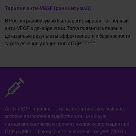
Терапия анти-VEGF (ранибизумаб)
В России ранибизумаб был зарегистирован как первый
анти-VEGF в декабре 2008. Тогда появились первые
доказанные результаты эффективности и безопасности
16,29–34
такого лечения у пациентов с ПДР
.
Image
Анти-VEGF-терапия — это патогенетическое лечение,
которое позволяет воздействовать на общую
патофизиологическую причину неоваскуляризации при
ПДР и ДМО — фактор роста эндотелия сосудов (VEGF).