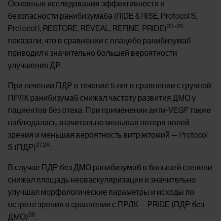
Основные исследования эффективности и
безопасности ранибизумаба (RIDE & RISE, Protocol S,
23–26
Protocol I, RESTORE, REVEAL, REFINE, PRIDE)
показали, что в сравнении с плацебо ранибизумаб
приводил к значительно большей вероятности
улучшения ДР.
При лечении ПДР в течение 5 лет в сравнении с группой
ПРЛК ранибизумаб снижал частоту развития ДМО у
пациентов без отека. При применении анти-VEGF также
наблюдалась значительно меньшая потеря полей
зрения и меньшая вероятность витрэктомий — Protocol
27,28
S (ПДР)
.
В случае ПДР без ДМО ранибизумаб в большей степени
снижал площадь неоваскуляризации и значительно
улучшал морфологические параметры и исходы по
остроте зрения в сравнении с ПРЛК — PRIDE (ПДР без
36
ДМО)
.