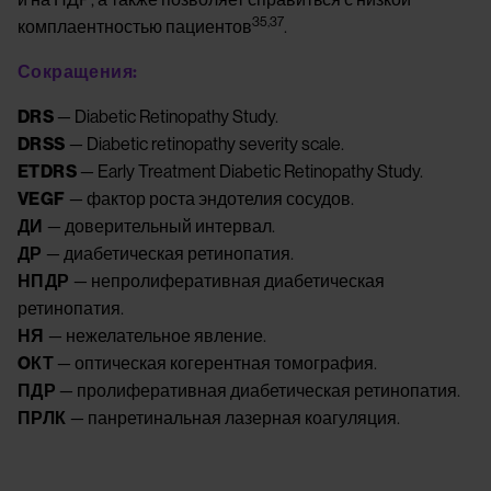
35,37
комплаентностью пациентов
.
Сокращения:
DRS
— Diabetic Retinopathy Study.
DRSS
— Diabetic retinopathy severity scale.
ETDRS
— Early Treatment Diabetic Retinopathy Study.
VEGF
— фактор роста эндотелия сосудов.
ДИ
— доверительный интервал.
ДР
— диабетическая ретинопатия.
НПДР
— непролиферативная диабетическая
ретинопатия.
НЯ
— нежелательное явление.
OКТ
— оптическая когерентная томография.
ПДР
— пролиферативная диабетическая ретинопатия.
ПРЛК
— панретинальная лазерная коагуляция.