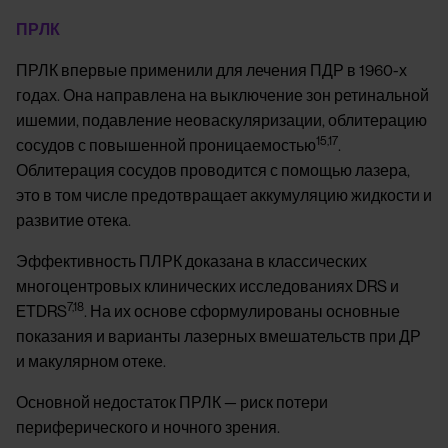
ПРЛК
ПРЛК впервые применили для лечения ПДР в 1960-х
годах. Она направлена на выключение зон ретинальной
ишемии, подавление неоваскуляризации, облитерацию
15,17
сосудов с повышенной проницаемостью
.
Облитерация сосудов проводится с помощью лазера,
это в том числе предотвращает аккумуляцию жидкости и
развитие отека.
Эффективность ПЛРК доказана в классических
многоцентровых клинических исследованиях DRS и
7,18
ETDRS
. На их основе сформулированы основные
показания и варианты лазерных вмешательств при ДР
и макулярном отеке.
Основной недостаток ПРЛК — риск потери
периферического и ночного зрения.