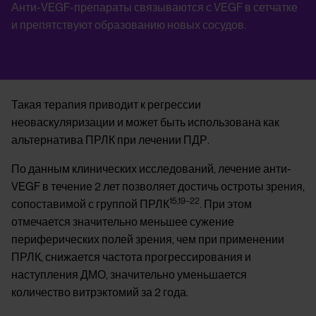
Анти-VEGF-препараты связываются с VEGF в сетчатке
и препятствуют образованию новых сосудов.
Такая терапия приводит к регрессии
неоваскуляризации и может быть использована как
альтернатива ПРЛК при лечении ПДР.
По данным клинических исследований, лечение анти-
VEGF в течение 2 лет позволяет достичь остроты зрения,
15,19–22
сопоставимой с группой ПРЛК
. При этом
отмечается значительно меньшее сужение
периферических полей зрения, чем при применении
ПРЛК, снижается частота прогрессирования и
наступления ДМО, значительно уменьшается
количество витрэктомий за 2 года.