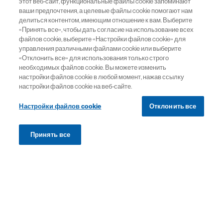
этот веб-сайт, функциональные файлы cookie запоминают
ваши предпочтения, а целевые файлы cookie помогают нам
делиться контентом, имеющим отношение к вам. Выберите
«Принять все», чтобы дать согласие на использование всех
файлов cookie, выберите «Настройки файлов cookie» для
управления различными файлами cookie или выберите
Сайт предназначен для сотрудников здравоохранения
«Отклонить все» для использования только строго
необходимых файлов cookie. Вы можете изменить
Политика конфиденциальности
настройки файлов cookie в любой момент, нажав ссылку
настройки файлов cookie на веб-сайте.
Информация на сайте предназначена для граждан
Российской Федерации. Не является медицинским
Настройки файлов cookie
Отклонить все
заключением или постановкой диагноза. Обратитесь к
лечащему врачу.
Принять все
Использованные изображения не являются
изображениями реальных пациентов
11479270/gen/web/07.25/0