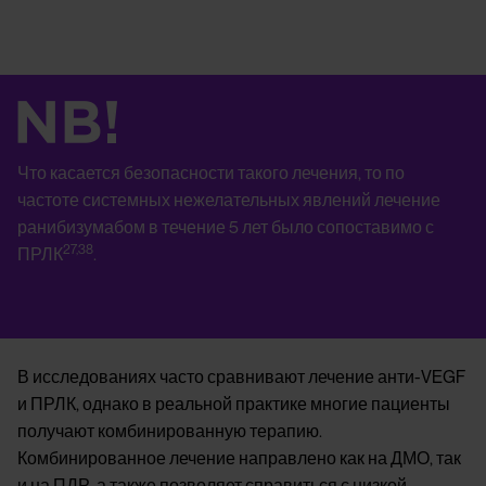
Image
Что касается безопасности такого лечения, то по
частоте системных нежелательных явлений лечение
ранибизумабом в течение 5 лет было сопоставимо с
27,38
ПРЛК
.
В исследованиях часто сравнивают лечение анти-VEGF
и ПРЛК, однако в реальной практике многие пациенты
получают комбинированную терапию.
Комбинированное лечение направлено как на ДМО, так
и на ПДР, а также позволяет справиться с низкой