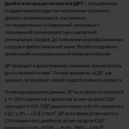
Диабетическая ретинопатия (ДР)
— специфичное
позднее микрососудистое осложнение сахарного
диабета, развивающееся, как правило,
последовательно от изменений, связанных с
повышенной проницаемостью и окклюзией
ретинальных сосудов, до появления новообразованных
сосудов и фиброглиальной ткани. Является одним из
проявлений генерализованной микроангиопатии.
ДР приводит к значительному снижению зрения вплоть
1
до его полной потери
. Потеря зрения из-за ДР, как
правило, затрагивает людей трудоспособного возраста.
По международным данным, ДР всех форм встречается
у 14–30% пациентов с диабетом, из них на долю ПДР
приходится 10%. ПДР диагностируют у 32,4% пациента с
4
СД 1, у 3% — с СД 2 типа
. ДР всех форм встречается у
27% пациентов с диабетом, из них на долю ПДР
39
приходится 1,6%, НПДР — 25,2%, ДМО — 4,6%
.