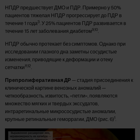
НПДР предшествует ДМО и ПДР. Примерно у 50%
пациентов тяжелая НПДР прогрессирует до ПДР в
3
течение 1 года
. У 25% пациентов ПДР развивается в
9,10
течение 15 лет заболевания диабетом
.
НПДР обычно протекает без симптомов. Однако при
исследовании глазного дна заметны сосудистые
изменения, приводящие к деформации и отеку
11,12
сетчатки
.
Препролиферативная ДР
— стадия присоединения к
клинической картине венозных аномалий —
четкообразность, извитость, «петли», появляются
множество мягких и твердых экссудатов,
интраретинальные микрососудистые аномалии,
1
крупные ретинальные геморрагии, ДМО (рис. 6)
.
Image