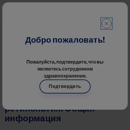
Перейти к основному содерж
Mai
Офтальмология
Строка навигации
Информация О Заболевании
Добро пожаловать!
Image
Пожалуйста, подтвердите, что вы
являетесь сотрудником
здравоохранения.
Подтвердить
Диабетическая
ретинопатия. Общая
информация