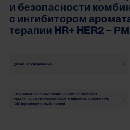
и безопасности комби
с ингибитором аромат
терапии HR+ HER2 − РМЖ