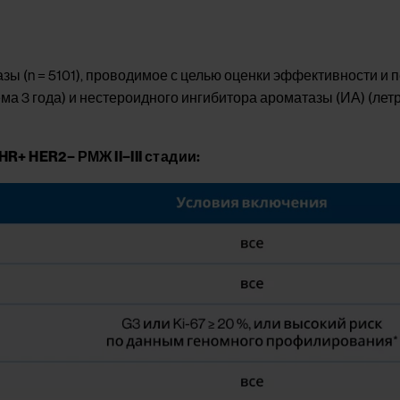
зы (n = 5101), проводимое с целью оценки эффективности и 
ема 3 года) и нестероидного ингибитора ароматазы (ИА) (ле
+ HER2− РМЖ II−III стадии: