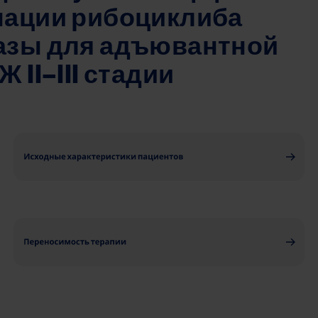
нации рибоциклиба 
азы для адъювантной 
 II–III стадии