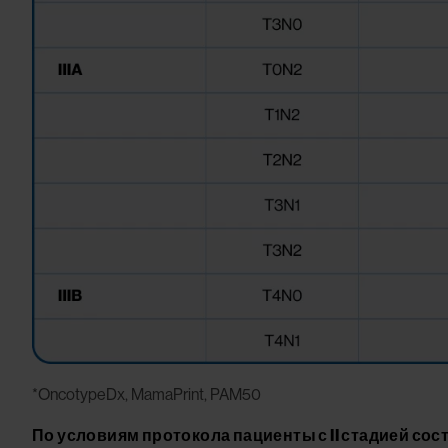
*OncotypeDx, MamaPrint, PAM50
По условиям протокола пациенты с II стадией сост