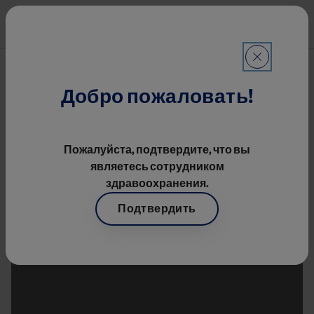
Перейти к основному содерж
Mai
Онкология
Строка навигации
Oncode
Добро пожаловать!
Пожалуйста, подтвердите, что вы
являетесь сотрудником
здравоохранения.
Подтвердить