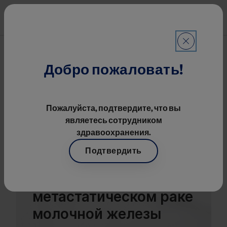
Перейти к основному содерж
Mai
Онкология
Строка навигации
Клинические Случаи
Добро пожаловать!
Пожалуйста, подтвердите, что вы
являетесь сотрудником
здравоохранения.
Подтвердить