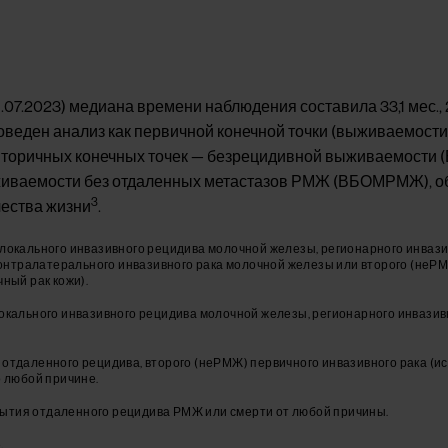
.07.2023) медиана времени наблюдения составила 33,1 мес.,
роведен анализ как первичной конечной точки (выживаемости
 вторичных конечных точек — безрецидивной выживаемости (
ыживаемости без отдаленных метастазов РМЖ (ВБОМРМЖ), 
3
чества жизни
.
локального инвазивного рецидива молочной железы, регионарного инваз
 контралатерального инвазивного рака молочной железы или второго (неР
ный рак кожи).
окального инвазивного рецидива молочной железы, регионарного инвазив
отдаленного рецидива, второго (неРМЖ) первичного инвазивного рака (и
о любой причине.
ытия отдаленного рецидива РМЖ или смерти от любой причины.
.