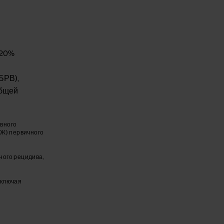
 20%
БРВ),
общей
ивного
МЖ) первичного
ного рецидива,
сключая