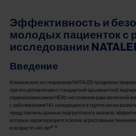
Эффективность и безо
молодых пациенток с 
исследовании NATALE
Введение
Клиническое исследование NATALEE продемонстрирова
при его добавлении к стандартной адъювантной эндокр
гормонозависимом HER2-негативном раке молочной желе
с заболеванием N0, находящихся в группе риска разви
представлены данные подгруппового анализа эффектив
которые характеризуются более агрессивным течением
5–8
в возрасте ≥40 лет
.