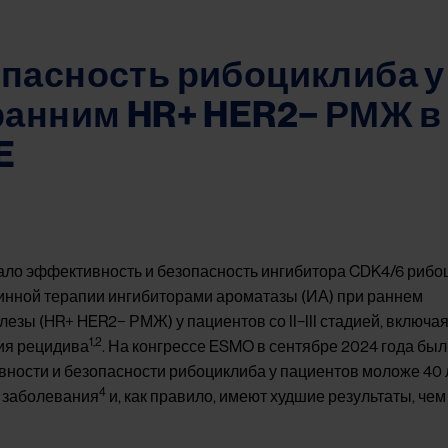
пасность рибоциклиба у
ранним HR+ HER2− РМЖ в
E
ло эффективность и безопасность ингибитора CDK4/6 рибо
инной терапии ингибиторами ароматазы (ИА) при раннем
зы (HR+ HER2− РМЖ) у пациентов со II–III стадией, включа
1,2
тия рецидива
. На конгрессе ESMO в сентябре 2024 года бы
ности и безопасности рибоциклиба у пациентов моложе 40 
4
 заболевания
и, как правило, имеют худшие результаты, че