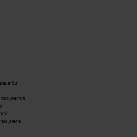
циклиба
я пациентов
ли
3
лет
,
м пациенты