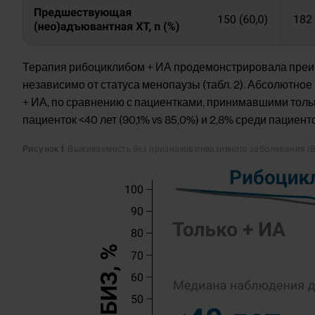
Терапия рибоциклибом + ИА продемонстрировала преиму
независимо от статуса менопаузы (табл. 2). Абсолютн
+ ИА, по сравнению с пациентками, принимавшими тольк
пациенток <40 лет (90,1% vs 85,0%) и 2,8% среди пациенто
Рисунок 1
. Выживаемость без признаков инвазивного заболевания (В
Image