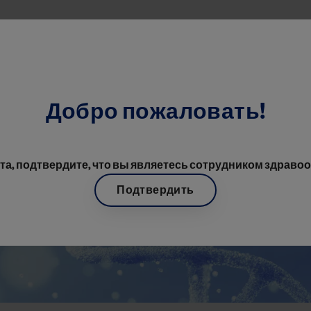
Перейти к основному содерж
Добро пожаловать!
елезы
ость и безопасность рибоциклиба у молодых пациенток с ран
а, подтвердите, что вы являетесь сотрудником здраво
Подтвердить