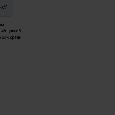
ём
 рибоциклиб
 5,1% среди