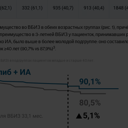
щество во ВБИЗ в обеих возрастных группах (рис. 1), прич
ое преимущество в 3-летней ВБИЗ у пациенток, принимавших
о ИА, было выше в более молодой подгруппе: оно составило
3
к ≥40 лет (90,7% vs 87,9%)
.
БИЗ) в подгруппах пациентов младше и старше 40 лет.