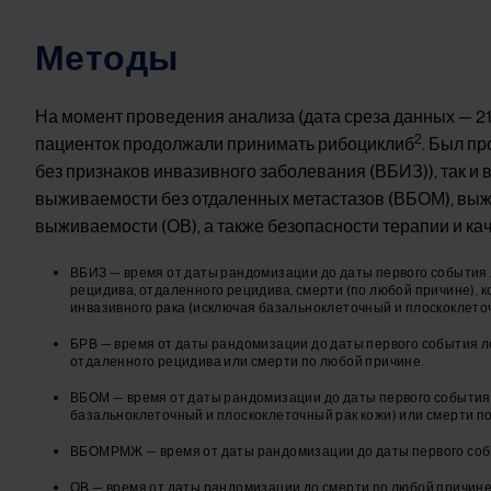
Методы
На момент проведения анализа (дата среза данных — 21
2
пациенток продолжали принимать рибоциклиб
. Был п
без признаков инвазивного заболевания (ВБИЗ)), так и
выживаемости без отдаленных метастазов (ВБОМ), в
выживаемости (ОВ), а также безопасности терапии и ка
ВБИЗ — время от даты рандомизации до даты первого события 
рецидива, отдаленного рецидива, смерти (по любой причине),
инвазивного рака (исключая базальноклеточный и плоскоклеточ
БРВ — время от даты рандомизации до даты первого события л
отдаленного рецидива или смерти по любой причине.
ВБОМ — время от даты рандомизации до даты первого события 
базальноклеточный и плоскоклеточный рак кожи) или смерти п
ВБОМРМЖ — время от даты рандомизации до даты первого соб
ОВ — время от даты рандомизации до смерти по любой причине