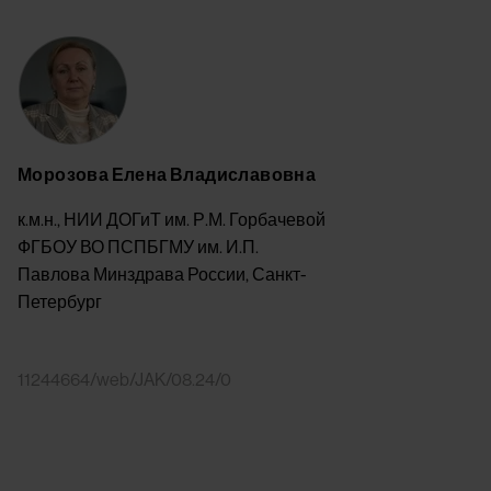
Image
Морозова Елена Владиславовна
к.м.н., НИИ ДОГиТ им. Р.М. Горбачевой
ФГБОУ ВО ПСПБГМУ им. И.П.
Павлова Минздрава России, Санкт-
Петербург
Something went
wrong
An error occurred, please try
11244664/web/JAK/08.24/0
again later.
Try again