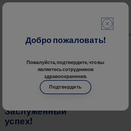
Перейти к основному содерж
Main navigatio
Конгрессы
Строка навигации
Объединенный VII Конгресс Гематологов И IV Конгресс Тран
Добро пожаловать!
Image
Пожалуйста, подтвердите, что вы
являетесь сотрудником
здравоохранения.
Подтвердить
10 лет вместе с
руксолитинибом:
Заслуженный
успех!