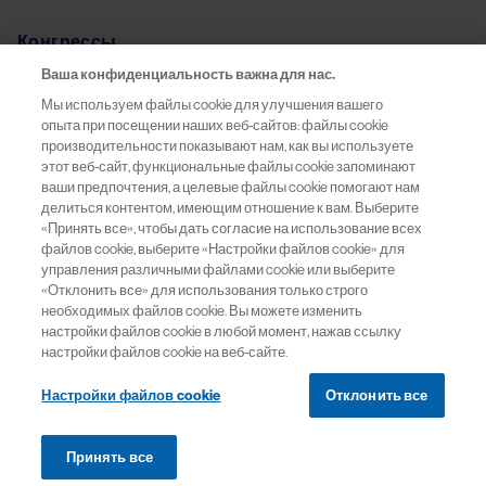
Конгрессы
Ваша конфиденциальность важна для нас.
Pro.Баланс
Мы используем файлы cookie для улучшения вашего
опыта при посещении наших веб-сайтов: файлы cookie
Информация о препаратах
производительности показывают нам, как вы используете
этот веб-сайт, функциональные файлы cookie запоминают
ваши предпочтения, а целевые файлы cookie помогают нам
Обратная связь
делиться контентом, имеющим отношение к вам. Выберите
«Принять все», чтобы дать согласие на использование всех
файлов cookie, выберите «Настройки файлов cookie» для
управления различными файлами cookie или выберите
«Отклонить все» для использования только строго
ООО «Новартис Фарма»
необходимых файлов cookie. Вы можете изменить
Москва, 125315
настройки файлов cookie в любой момент, нажав ссылку
Россия
настройки файлов cookie на веб-сайте.
Тел:
+7 (495) 967 12 70
Настройки файлов cookie
Отклонить все
Факс:
+7 (495) 967 12 68
Принять все