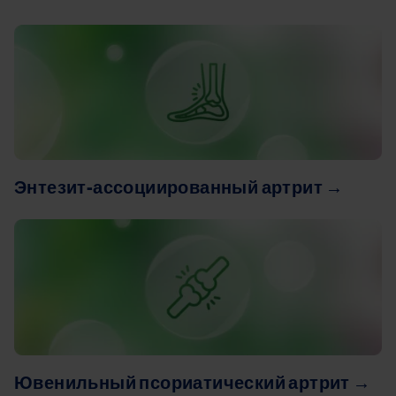
Image
Энтезит-ассоциированный артрит
→
Image
Ювенильный псориатический артрит
→