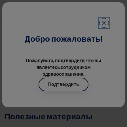
Перейти к основному содерж
Mai
Ревматология
Строка навигации
Ревматология
Добро пожаловать!
Image
Пожалуйста, подтвердите, что вы
являетесь сотрудником
здравоохранения.
Подтвердить
Ювенильный
идиопатический артрит
Полезные материалы