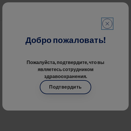
Перейти к основному содерж
Mai
Строка навигации
Вебинары, Лекции, Доклады
Добро пожаловать!
Image
Пожалуйста, подтвердите, что вы
являетесь сотрудником
здравоохранения.
Подтвердить
Анкилозирующий
спондилит