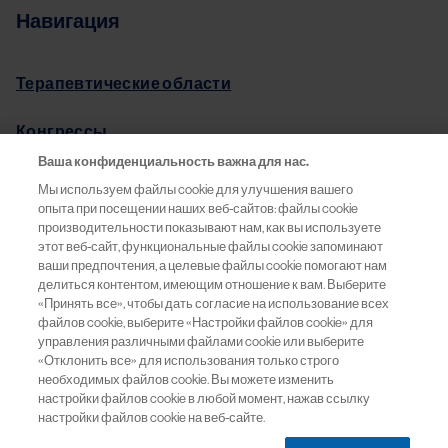
Навигация
Терапевтические области
Конгрессы
Ваша конфиденциальность важна для нас.
Pro.Баланс
Мы используем файлы cookie для улучшения вашего
опыта при посещении наших веб-сайтов: файлы cookie
Информация о препаратах
производительности показывают нам, как вы используете
этот веб-сайт, функциональные файлы cookie запоминают
ваши предпочтения, а целевые файлы cookie помогают нам
Обратная связь
делиться контентом, имеющим отношение к вам. Выберите
«Принять все», чтобы дать согласие на использование всех
файлов cookie, выберите «Настройки файлов cookie» для
управления различными файлами cookie или выберите
«Отклонить все» для использования только строго
ООО «Новартис Фарма»
необходимых файлов cookie. Вы можете изменить
Москва, 125315
настройки файлов cookie в любой момент, нажав ссылку
Россия
настройки файлов cookie на веб-сайте.
Тел:
+7 (495) 967 12 70