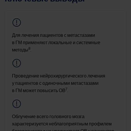
Image
Для лечения пациентов с метастазами
в ГМ применяют локальные и системные
8
методы
.
Image
Проведение нейрохирургического лечения
у пациентов с одиночными метастазами
7
в ГМ может повысить ОВ
.
Image
Облучение всего головного мозга
характеризуется неблагоприятным профилем