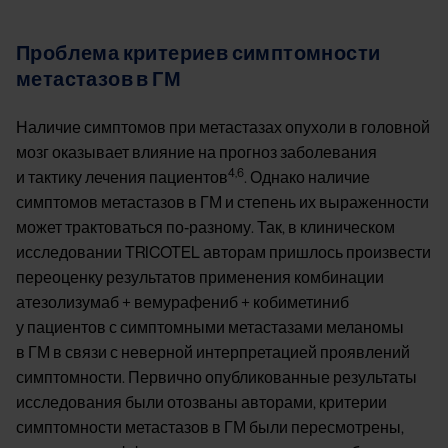
Проблема критериев симптомности
метастазов в ГМ
Наличие симптомов при метастазах опухоли в головной
мозг оказывает влияние на прогноз заболевания
4,6
и тактику лечения пациентов
. Однако наличие
симптомов метастазов в ГМ и степень их выраженности
может трактоваться по‑разному. Так, в клиническом
исследовании TRICOTEL авторам пришлось произвести
переоценку результатов применения комбинации
атезолизумаб + вемурафениб + кобиметиниб
у пациентов с симптомными метастазами меланомы
в ГМ в связи с неверной интерпретацией проявлений
симптомности. Первично опубликованные результаты
исследования были отозваны авторами, критерии
симптомности метастазов в ГМ были пересмотрены,