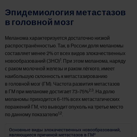
Эпидемиология метастазов
в головной мозг
Меланома характеризуется достаточно низкой
распространённостью. Так, в России доля меланомы
составляет менее 2% от всех видов злокачественных
1
новообразований (ЗНО)
. При этом меланома, наряду
с раком молочной железы и раком лёгкого, имеет
наибольшую склонность к метастазированию
в головной мозг (ГМ). Частота развития метастазов
2,3
в ГМ при меланоме достигает 73–75%
. На долю
меланомы приходится 6–11% всех метастатических
поражений ГМ, что выводит опухоль на третье место
1,2
по данному показателю
.
Image