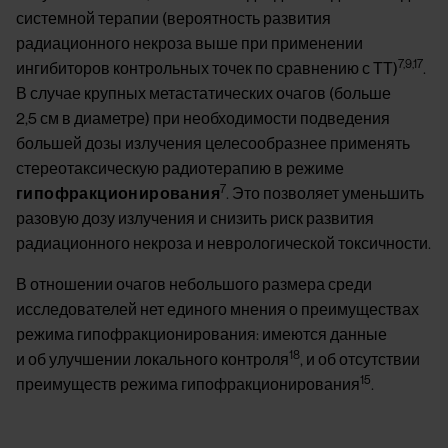
системной терапии (вероятность развития
радиационного некроза выше при применении
7,9,17
ингибиторов контрольных точек по сравнению с ТТ)
.
В случае крупных метастатических очагов (больше
2,5 см в диаметре) при необходимости подведения
большей дозы излучения целесообразнее применять
стереотаксическую радиотерапию в режиме
7
гипофракционирования
. Это позволяет уменьшить
разовую дозу излучения и снизить риск развития
радиационного некроза и неврологической токсичности.
В отношении очагов небольшого размера среди
исследователей нет единого мнения о преимуществах
режима гипофракционирования: имеются данные
18
и об улучшении локального контроля
, и об отсутствии
15
преимуществ режима гипофракционирования
.