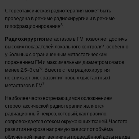
Стереотаксическая радиотерапия может быть
проведена в режиме радиохирургии и в режиме
8
гипофракционирования
.
Радиохирургия
метастазов в ГМ позволяет достичь
7
высоких показателей локального контроля
, особенно
у больных с ограниченным метастатическим
поражением ГМ и максимальным диаметром очагов
16
менее 2,5–3 см
. Вместе с тем радиохирургия
не снижает риск развития новых (дистантных)
7
метастазов в ГМ
.
Наиболее часто встречающимся осложнением
стереотаксической радиотерапии является
радиационный некроз, который, как правило,
сопровождается отёком окружающих тканей. Частота
развития некроза напрямую зависит от объёма
облучённой ткани, величины подведённой дозы и вида