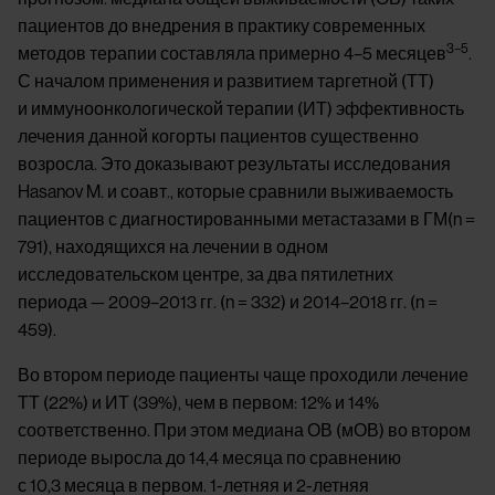
пациентов до внедрения в практику современных
3–5
методов терапии составляла примерно 4–5 месяцев
.
С началом применения и развитием таргетной (ТТ)
и иммуноонкологической терапии (ИТ) эффективность
лечения данной когорты пациентов существенно
возросла. Это доказывают результаты исследования
Hasanov M. и соавт., которые сравнили выживаемость
пациентов с диагностированными метастазами в ГМ(n =
791), находящихся на лечении в одном
исследовательском центре, за два пятилетних
периода — 2009–2013 гг. (n = 332) и 2014–2018 гг. (n =
459).
Во втором периоде пациенты чаще проходили лечение
ТТ (22%) и ИТ (39%), чем в первом: 12% и 14%
соответственно. При этом медиана ОВ (мОВ) во втором
периоде выросла до 14,4 месяца по сравнению
с 10,3 месяца в первом. 1-летняя и 2-летняя