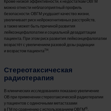
Кроме низкой эффективности, к недостаткам ОВГМ
можно отнести неблагоприятный профиль
безопасности: ОВГМ ухудшает качество жизни,
увеличивает риск нейрокогнитивных расстройств,
а также может быть причиной развития
лейкоэнцефалопатии и социальной дезадаптации
пациента. При этом риск развития лейкоэнцефалопатии
возрастёт с увеличением разовой дозы радиации
7,14
и возрастом пациента
.
Стереотаксическая
радиотерапия
В клинических исследованиях показано увеличение
ОВ при применении стереотаксической радиотерапии
у пациентов с одиночными метастазами
15
в ГМ по сравнению с использованием ОВГМ
.