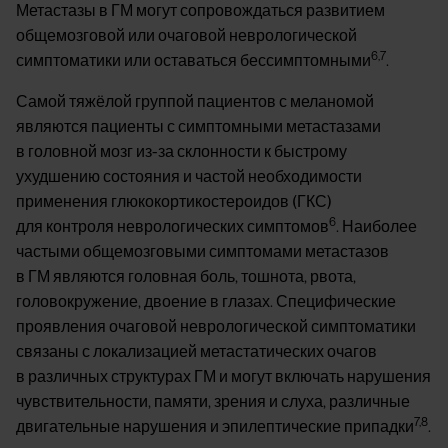
Метастазы в ГМ могут сопровождаться развитием
общемозговой или очаговой неврологической
6,7
симптоматики или оставаться бессимптомными
.
Самой тяжёлой группой пациентов с меланомой
являются пациенты с симптомными метастазами
в головной мозг из-за склонности к быстрому
ухудшению состояния и частой необходимости
применения глюкокортикостероидов (ГКС)
6
для контроля неврологических симптомов
. Наиболее
частыми общемозговыми симптомами метастазов
в ГМ являются головная боль, тошнота, рвота,
головокружение, двоение в глазах. Специфические
проявления очаговой неврологической симптоматики
связаны с локализацией метастатических очагов
в различных структурах ГМ и могут включать нарушения
чувствительности, памяти, зрения и слуха, различные
7,8
двигательные нарушения и эпилептические припадки
.