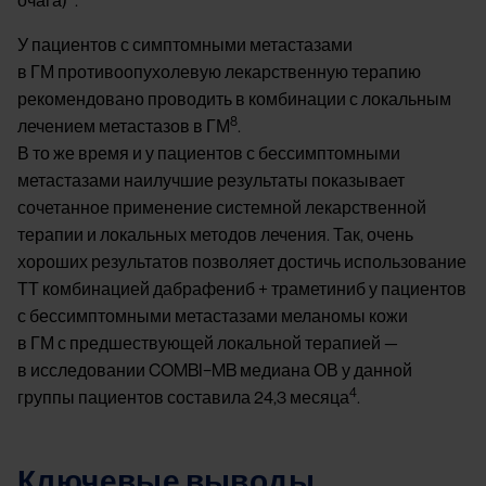
очага)
.
У пациентов с симптомными метастазами
в ГМ противоопухолевую лекарственную терапию
рекомендовано проводить в комбинации с локальным
8
лечением метастазов в ГМ
.
В то же время и у пациентов с бессимптомными
метастазами наилучшие результаты показывает
сочетанное применение системной лекарственной
терапии и локальных методов лечения. Так, очень
хороших результатов позволяет достичь использование
ТТ комбинацией дабрафениб + траметиниб у пациентов
с бессимптомными метастазами меланомы кожи
в ГМ с предшествующей локальной терапией —
в исследовании COMBI–MB медиана ОВ у данной
4
группы пациентов составила 24,3 месяца
.
Ключевые выводы