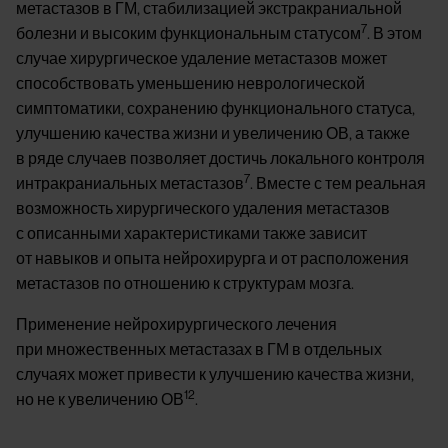
метастазов в ГМ, стабилизацией экстракраниальной
7
болезни и высоким функциональным статусом
. В этом
случае хирургическое удаление метастазов может
способствовать уменьшению неврологической
симптоматики, сохранению функционального статуса,
улучшению качества жизни и увеличению ОВ, а также
в ряде случаев позволяет достичь локального контроля
7
интракраниальных метастазов
. Вместе с тем реальная
возможность хирургического удаления метастазов
с описанными характеристиками также зависит
от навыков и опыта нейрохирурга и от расположения
метастазов по отношению к структурам мозга.
Применение нейрохирургического лечения
при множественных метастазах в ГМ в отдельных
случаях может привести к улучшению качества жизни,
12
но не к увеличению ОВ
.