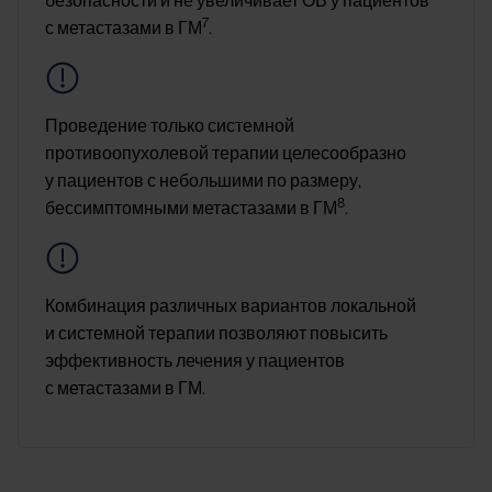
безопасности и не увеличивает ОВ у пациентов
7
с метастазами в ГМ
.
Image
Проведение только системной
противоопухолевой терапии целесообразно
у пациентов с небольшими по размеру,
8
бессимптомными метастазами в ГМ
.
Image
Комбинация различных вариантов локальной
и системной терапии позволяют повысить
эффективность лечения у пациентов
с метастазами в ГМ.