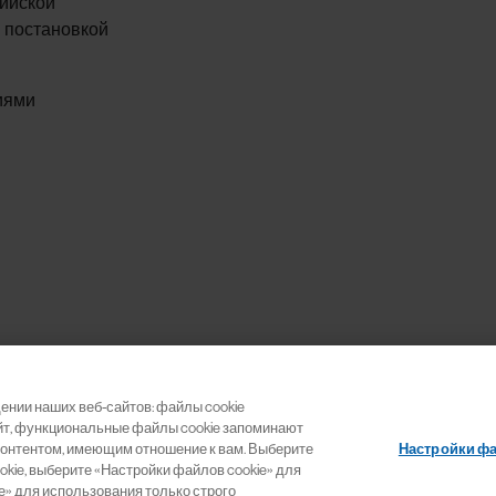
сийской
 постановкой
иями
ении наших веб-сайтов: файлы cookie
айт, функциональные файлы cookie запоминают
Настройки фа
контентом, имеющим отношение к вам. Выберите
okie, выберите «Настройки файлов cookie» для
» для использования только строго