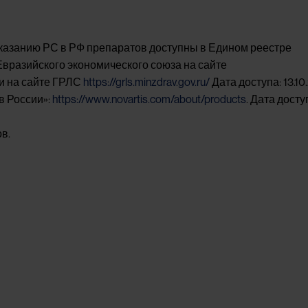
казанию РС в РФ препаратов доступны в Едином реестре
Евразийского экономического союза на сайте
и на сайте ГРЛС
https://grls.minzdrav.gov.ru/
Дата доступа: 13.10
в России»:
https://www.novartis.com/about/products
. Дата досту
в.