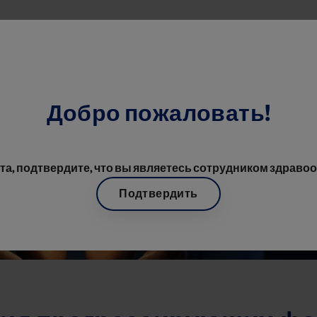
Перейти к основному содерж
имоду
Критерии успеха лечения прогрессирующих форм РС
Добро пожаловать!
а, подтвердите, что вы являетесь сотрудником здраво
Подтвердить