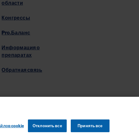
области
Конгрессы
Pro.Баланс
Информация о
препаратах
Обратная связь
йлов cookie
Отклонить все
Принять все