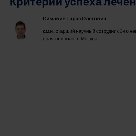
Критерии успеха лече
Симанив Тарас Олегович
Image
к.м.н., старший научный сотрудник 6-го
врач-невролог г. Москва
Some
An error oc