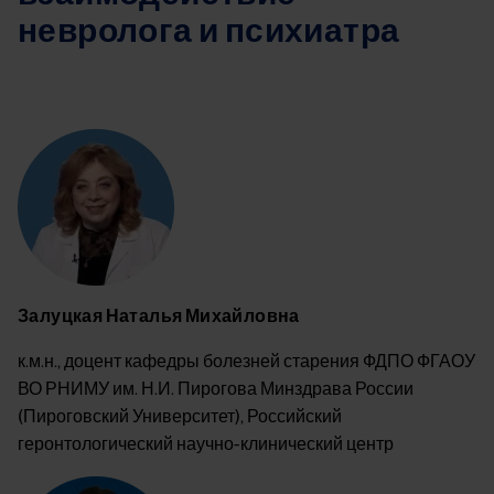
невролога и психиатра
Image
Залуцкая Наталья Михайловна
к.м.н., доцент кафедры болезней старения ФДПО ФГАОУ
ВО РНИМУ им. Н.И. Пирогова Минздрава России
(Пироговский Университет), Российский
геронтологический научно-клинический центр
Image