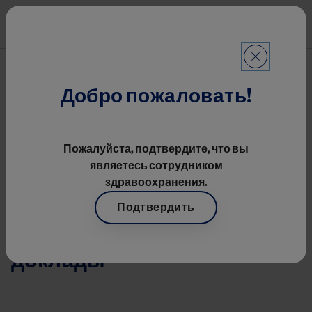
Перейти к основному содерж
Mai
Гематология
Строка навигации
Гематология
Добро пожаловать!
Image
Пожалуйста, подтвердите, что вы
являетесь сотрудником
здравоохранения.
Подтвердить
Вебинары, лекции,
доклады