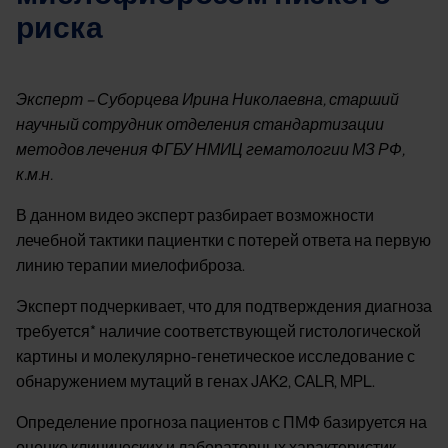
риска
Something went wrong
An error occurred, please try again later.
Эксперт – Суборцева Ирина Николаевна, старший
научный сотрудник отделения стандартизации
методов лечения ФГБУ НМИЦ гематологии МЗ РФ,
Try again
к.м.н.
В данном видео эксперт разбирает возможности
лечебной тактики пациентки с потерей ответа на первую
линию терапии миелофиброза.
Эксперт подчеркивает, что для подтверждения диагноза
требуется* наличие соответствующей гистологической
картины и молекулярно-генетическое исследование с
обнаружением мутаций в генах JAK2, CALR, MPL.
Определение прогноза пациентов с ПМФ базируется на
оценке клинических и лабораторных характеристик,