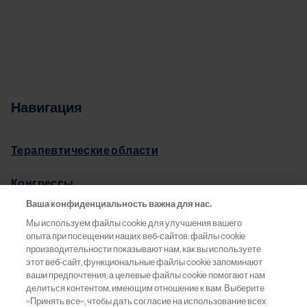
Навигация
Терапевтические области
Конгрессы
Ваша конфиденциальность важна для нас.
Pro.Баланс
Мы используем файлы cookie для улучшения вашего
опыта при посещении наших веб-сайтов: файлы cookie
Информация о препаратах
производительности показывают нам, как вы используете
этот веб-сайт, функциональные файлы cookie запоминают
ваши предпочтения, а целевые файлы cookie помогают нам
Обратная связь
делиться контентом, имеющим отношение к вам. Выберите
«Принять все», чтобы дать согласие на использование всех