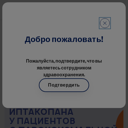
Перейти к основному содерж
Mai
Строка навигации
Иптакопан
Добро пожаловать!
Пожалуйста, подтвердите, что вы
являетесь сотрудником
здравоохранения.
Подтвердить