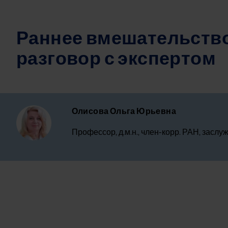
Раннее вмешательство
разговор с экспертом
Image
Олисова Ольга Юрьевна
Профессор, д.м.н., член-корр. РАН, зас
Some
An error oc