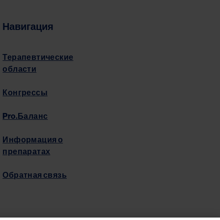
Навигация
Терапевтические
области
Конгрессы
Pro.Баланс
Информация о
препаратах
Обратная связь