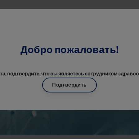
Перейти к основному содерж
Добро пожаловать!
ебинары, Лекции, Доклады
Раннее вмешательство в терапии п
а, подтвердите, что вы являетесь сотрудником здраво
Подтвердить