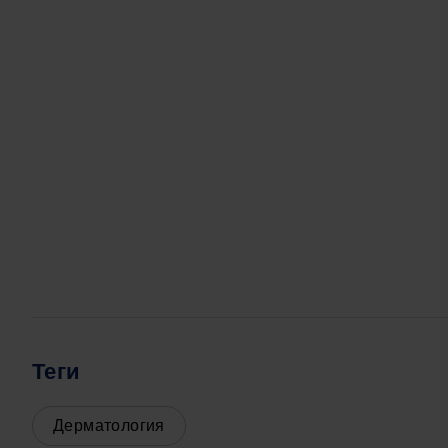
An error oc
Теги
Дерматология