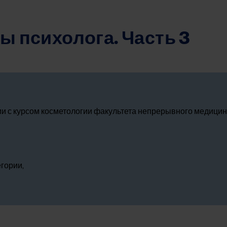
ы психолога. Часть 3
 с курсом косметологии факультета непрерывного медицин
гории,
thing went wrong