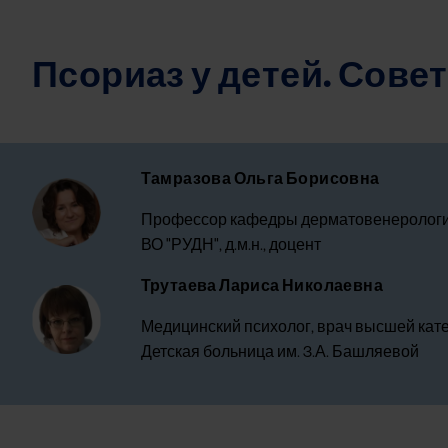
Псориаз у детей. Совет
Тамразова Ольга Борисовна
Image
Профессор кафедры дерматовенерологии
ВО "РУДН", д.м.н., доцент
Трутаева Лариса Николаевна
Image
Медицинский психолог, врач высшей кате
Детская больница им. 3.А. Башляевой
Some