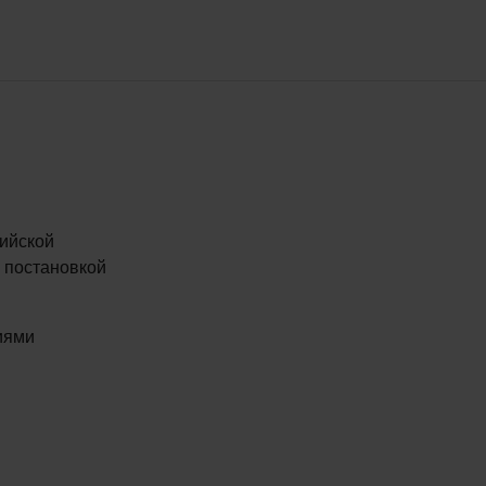
сийской
 постановкой
иями