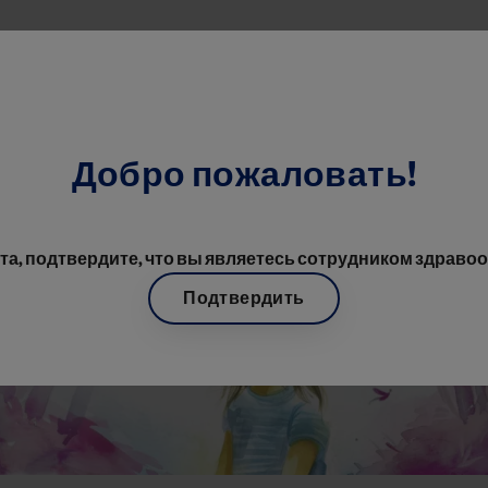
Перейти к основному содерж
Добро пожаловать!
алы
Советы Психолога: Как Общаться С Родителями И Маленьки
а, подтвердите, что вы являетесь сотрудником здраво
Подтвердить