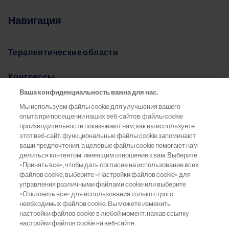
Навигация
Терапевтические области
Конгрессы
Ваша конфиденциальность важна для нас.
Pro.Баланс
Мы используем файлы cookie для улучшения вашего
опыта при посещении наших веб-сайтов: файлы cookie
Информация о препаратах
производительности показывают нам, как вы используете
этот веб-сайт, функциональные файлы cookie запоминают
ваши предпочтения, а целевые файлы cookie помогают нам
Обратная связь
делиться контентом, имеющим отношение к вам. Выберите
«Принять все», чтобы дать согласие на использование всех
файлов cookie, выберите «Настройки файлов cookie» для
управления различными файлами cookie или выберите
«Отклонить все» для использования только строго
ООО «Новартис Фарма»
необходимых файлов cookie. Вы можете изменить
Москва, 125315
настройки файлов cookie в любой момент, нажав ссылку
Россия
настройки файлов cookie на веб-сайте.