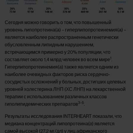
Сегодня можно говорить о том, что повышенный
уровень липопротеина(а) – гиперлипопротеинемия(а) –
является наиболее распространенным генетически
обусловленным липидным нарушением,
встречающимся примерно у 20% популяции, что
1
составляет около 1,4 млрд человек во всем мире
.
Гиперлипопротеинемия(а) также является одним из
наиболее очевидных факторов риска сердечно-
сосудистых осложнений у больных, достигших целевых
уровней холестерина ЛНП (ХС ЛНП) на лекарственной
терапии с использованием различных классов
3–5
гиполипидемических препаратов
.
Результаты исследования INTERHEART показали, что
медиана концентраций липопротеина(a) является
самой высокой (27,2 мг/дл) у лиц африканского