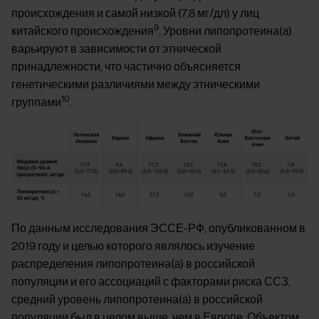
происхождения и самой низкой (7,8 мг/дл) у лиц
9
китайского происхождения
. Уровни липопротеина(a)
варьируют в зависимости от этнической
принадлежности, что частично объясняется
генетическими различиями между этническими
10
группами
.
Image
По данным исследования ЭССЕ-РФ, опубликованном в
2019 году и целью которого являлось изучение
распределения липопротеина(a) в российской
популяции и его ассоциаций с факторами риска ССЗ,
средний уровень липопротеина(a) в российской
популяции был в целом выше, чем в Европе. Объектом