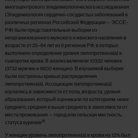
многоцентрового эпидемиологического исследования
(Эпидемиология сердечно-сосудистых заболеваний в
различных регионах Российской Федерации — ЭССЕ–
РФ) были представительные выборки из
неорганизованного мужского и женского населения в
возрасте от 25–64 лет из 6 регионов РФ, в которых
выполнено определение уровня липопротеина(a) в
сыворотке крови. В анализ включили 10332 человек
(3732 мужчин и 6600 женщин). В изучаемой выборке
были построены кривые распределения
липопротеина(a). Ассоциации липопротеина(a)
изучались в зависимости от пола, возраста, уровня
образования, который оценивали по категориям: ниже
среднего, среднее и выше среднего; в зависимости от
места проживания — город или сельская местность,
18
статуса курения
.
У женщин уровень липопротеина(a) в крови на 12% был