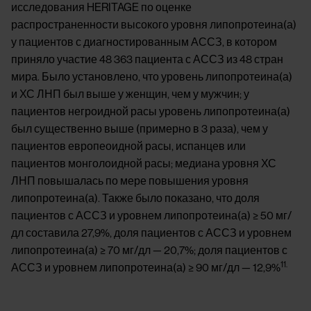
исследования HERITAGE по оценке
распространенности высокого уровня липопротеина(а)
у пациентов с диагностированным АССЗ, в котором
приняло участие 48 363 пациента с АССЗ из 48 стран
мира. Было установлено, что уровень липопротеина(а)
и ХС ЛНП был выше у женщин, чем у мужчин; у
пациентов негроидной расы уровень липопротеина(а)
был существенно выше (примерно в 3 раза), чем у
пациентов европеоидной расы, испанцев или
пациентов монголоидной расы; медиана уровня ХС
ЛНП повышалась по мере повышения уровня
липопротеина(а). Также было показано, что доля
пациентов с АССЗ и уровнем липопротеина(а) ≥ 50 мг/
дл составила 27,9%, доля пациентов с АССЗ и уровнем
липопротеина(а) ≥ 70 мг/дл — 20,7%; доля пациентов с
11.
АССЗ и уровнем липопротеина(а) ≥ 90 мг/дл — 12,9%