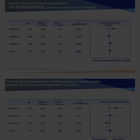
Image
Image