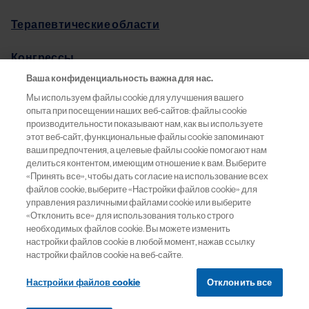
Терапевтические области
Конгрессы
Ваша конфиденциальность важна для нас.
Pro.Баланс
Мы используем файлы cookie для улучшения вашего
опыта при посещении наших веб-сайтов: файлы cookie
Информация о препаратах
производительности показывают нам, как вы используете
этот веб-сайт, функциональные файлы cookie запоминают
ваши предпочтения, а целевые файлы cookie помогают нам
Обратная связь
делиться контентом, имеющим отношение к вам. Выберите
«Принять все», чтобы дать согласие на использование всех
файлов cookie, выберите «Настройки файлов cookie» для
управления различными файлами cookie или выберите
«Отклонить все» для использования только строго
ООО «Новартис Фарма»
необходимых файлов cookie. Вы можете изменить
Москва, 125315
настройки файлов cookie в любой момент, нажав ссылку
Россия
настройки файлов cookie на веб-сайте.
Тел:
+7 (495) 967 12 70
Настройки файлов cookie
Отклонить все
Факс:
+7 (495) 967 12 68