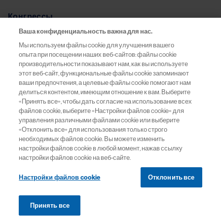
Конгрессы
Ваша конфиденциальность важна для нас.
Pro.Баланс
Мы используем файлы cookie для улучшения вашего
опыта при посещении наших веб-сайтов: файлы cookie
Информация о препаратах
производительности показывают нам, как вы используете
этот веб-сайт, функциональные файлы cookie запоминают
ваши предпочтения, а целевые файлы cookie помогают нам
Обратная связь
делиться контентом, имеющим отношение к вам. Выберите
«Принять все», чтобы дать согласие на использование всех
файлов cookie, выберите «Настройки файлов cookie» для
управления различными файлами cookie или выберите
«Отклонить все» для использования только строго
ООО «Новартис Фарма»
необходимых файлов cookie. Вы можете изменить
Москва, 125315
настройки файлов cookie в любой момент, нажав ссылку
Россия
настройки файлов cookie на веб-сайте.
Тел:
+7 (495) 967 12 70
Настройки файлов cookie
Отклонить все
Факс:
+7 (495) 967 12 68
Принять все