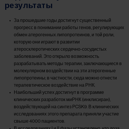
результаты
За прошедшие годы достигнут существенный
прогресс в понимании работы генов, регулирующих
обмен атерогенных липопротеинов, и той роли,
которую они играют в развитии
атеросклеротических сердечно-сосудистых
заболеваний. Это открыло возможность
разрабатывать методы терапии, заключающиеся в
молекулярном воздействии на эти атерогенные
липопротеины; в частности, сюда можно отнести
терапевтическое воздействие на РНК.
Наибольший успех достигнут в программе
клинических разработок миРНК (инклисиран),
воздействующей на синтез PCSK9. В клинических
исследованиях этого препарата приняли участие
свыше 4000 пациентов.
В исследованиях I и II фазы установлено, что доза