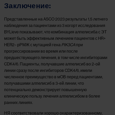
Заключение:
Представленные на ASCO 2023 результаты 1,5 летнего
наблюдения за пациентами из 3 когорт исследования
BYLieve показывают, что комбинация алпелисиба с ЭТ
может быть эффективным лечением пациентов с HR+
HER2– рРМЖ с мутацией гена
PIK3CA
при
прогрессировании во время или после
предшествующего лечения, в том числе ингибиторами
CDK4/6. Пациенты, получавшие алпелисиб во 2-ой
линии сразу после ингибиторов CDK4/6, имели
численное преимущество в мОВ перед пациентами,
получавшими алпелисиб в 3-ей линии, что
потенциально демонстрирует повышенную
клиническую пользу лечения алпелисибом в более
ранних линиях.
НЯ соответствовали хорошо охарактеризованному,