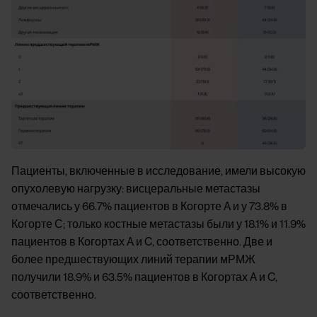
Пациенты, включенные в исследование, имели высокую
опухолевую нагрузку: висцеральные метастазы
отмечались у 66.7% пациентов в Когорте A и у 73.8% в
Когорте С; только костные метастазы были у 18.1% и 11.9%
пациентов в Когортах A и C, соответственно. Две и
более предшествующих линий терапии мРМЖ
получили 18.9% и 63.5% пациентов в Когортах A и C,
соответственно.