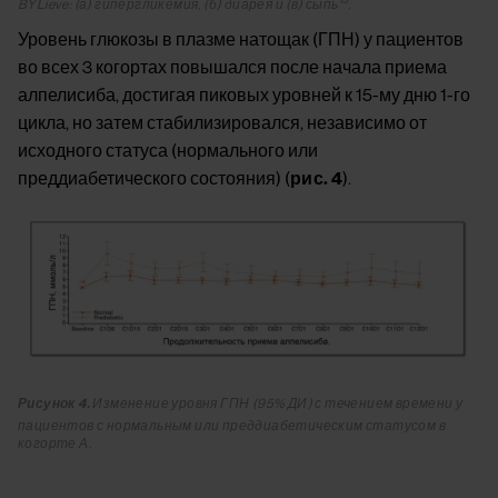
BYLieve: (а) гипергликемия, (б) диарея и (в) сыпь
.
Уровень глюкозы в плазме натощак (ГПН) у пациентов
во всех 3 когортах повышался после начала приема
алпелисиба, достигая пиковых уровней к 15-му дню 1-го
цикла, но затем стабилизировался, независимо от
исходного статуса (нормального или
преддиабетического состояния) (
рис. 4
).
Image
Рисунок 4.
Изменение уровня ГПН (95% ДИ) с течением времени у
пациентов с нормальным или преддиабетическим статусом в
когорте А.