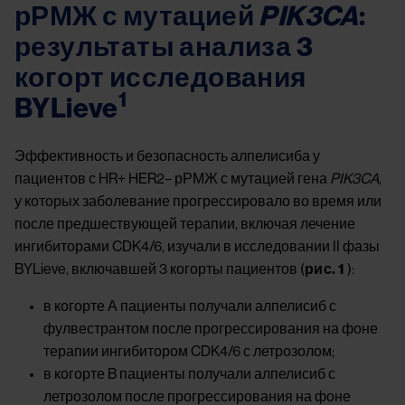
рРМЖ с мутацией
PIK3CA
:
результаты анализа 3
когорт исследования
1
BYLieve
Эффективность и безопасность алпелисиба у
пациентов с HR+ HER2– рРМЖ с мутацией гена
PIK3CA
,
у которых заболевание прогрессировало во время или
после предшествующей терапии, включая лечение
ингибиторами CDK4/6, изучали в исследовании II фазы
BYLieve, включавшей 3 когорты пациентов (
рис. 1
):
в когорте А пациенты получали алпелисиб с
фулвестрантом после прогрессирования на фоне
терапии ингибитором CDK4/6 с летрозолом;
в когорте B пациенты получали алпелисиб с
летрозолом после прогрессирования на фоне