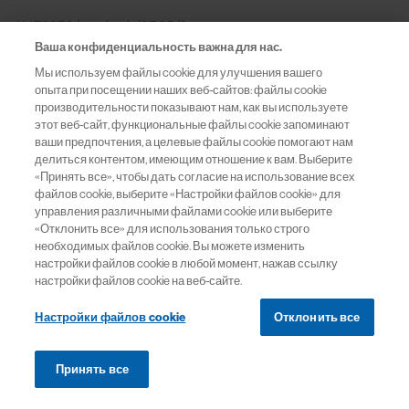
11479270/gen/web/07.25/0
Ваша конфиденциальность важна для нас.
Мы используем файлы cookie для улучшения вашего
опыта при посещении наших веб-сайтов: файлы cookie
производительности показывают нам, как вы используете
этот веб-сайт, функциональные файлы cookie запоминают
ваши предпочтения, а целевые файлы cookie помогают нам
делиться контентом, имеющим отношение к вам. Выберите
«Принять все», чтобы дать согласие на использование всех
Навигация
файлов cookie, выберите «Настройки файлов cookie» для
управления различными файлами cookie или выберите
«Отклонить все» для использования только строго
Терапевтические области
необходимых файлов cookie. Вы можете изменить
настройки файлов cookie в любой момент, нажав ссылку
настройки файлов cookie на веб-сайте.
Конгрессы
Настройки файлов cookie
Отклонить все
Pro.Баланс
Принять все
Информация о препаратах