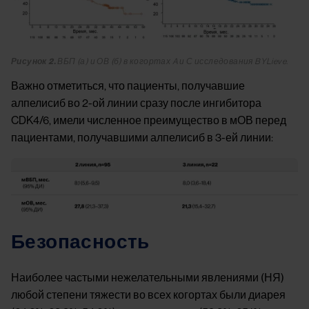
Рисунок 2.
ВБП (а) и ОВ (б) в когортах A и С исследования BYLieve.
Важно отметиться, что пациенты, получавшие
алпелисиб во 2-ой линии сразу после ингибитора
CDK4/6, имели численное преимущество в мОВ перед
пациентами, получавшими алпелисиб в 3-ей линии:
Image
Безопасность
Наиболее частыми нежелательными явлениями (НЯ)
любой степени тяжести во всех когортах были диарея