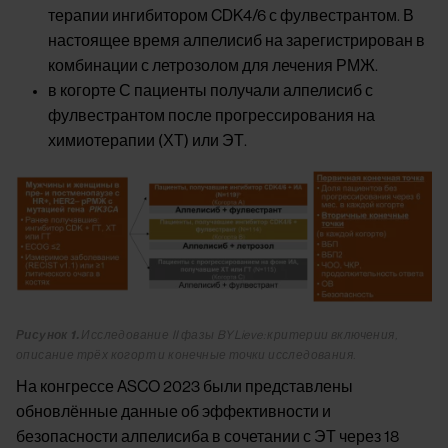
терапии ингибитором CDK4/6 с фулвестрантом. В
настоящее время алпелисиб на зарегистрирован в
комбинации с летрозолом для лечения РМЖ.
в когорте С пациенты получали алпелисиб с
фулвестрантом после прогрессирования на
химиотерапии (ХТ) или ЭТ.
Image
Рисунок 1.
Исследование II фазы BYLieve: критерии включения,
описание трёх когорт и конечные точки исследования.
На конгрессе ASCO 2023 были представлены
обновлённые данные об эффективности и
безопасности алпелисиба в сочетании с ЭТ через 18