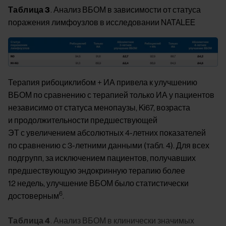
Таблица 3
. Анализ ВБОМ в зависимости от статуса
поражения лимфоузлов в исследовании NATALEE
Image
Терапия рибоциклибом + ИА привела к улучшению
ВБОМ по сравнению с терапией только ИА у пациентов
независимо от статуса менопаузы, Ki67, возраста
и продолжительности предшествующей
ЭТ с увеличением абсолютных 4-летних показателей
по сравнению с 3-летними данными (табл. 4). Для всех
подгрупп, за исключением пациентов, получавших
предшествующую эндокринную терапию более
12 недель, улучшение ВБОМ было статистически
6
достоверным
.
Таблица 4
. Анализ ВБОМ в клинически значимых