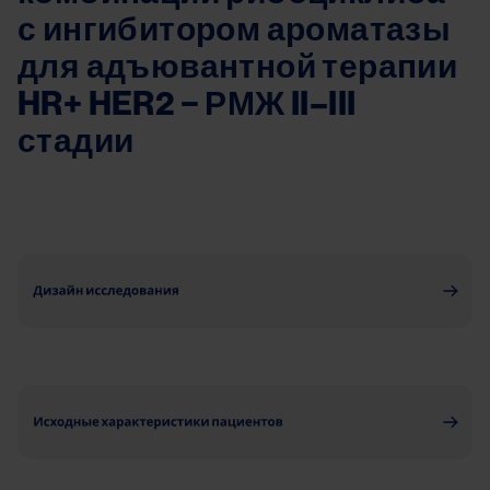
с ингибитором ароматазы 
для адъювантной терапии 
HR+ HER2 − РМЖ II–III 
стадии