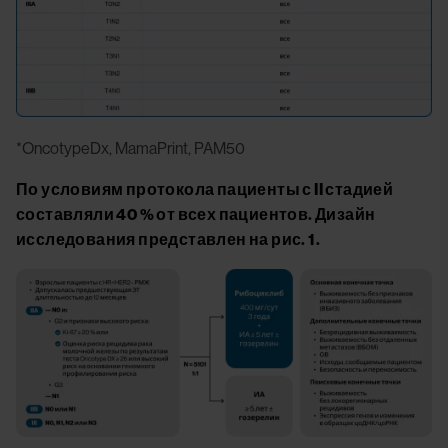
*OncotypeDx, MamaPrint, PAM50
По условиям протокола пациенты с II стадией
составляли 40 % от всех пациентов. Дизайн
исследования представлен на рис. 1.
Image