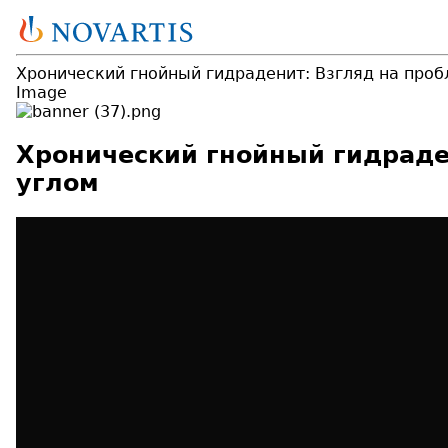
Хронический гнойный гидраденит: Взгляд на проб
Image
Хронический гнойный гидраде
углом